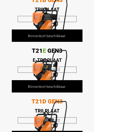
T21B GEN3
TRILPLAAT
Bekijk product
Binnenkort beschikbaar
T21
E
GEN3
E-TRILPLAAT
Bekijk product
Binnenkort beschikbaar
T21D GEN3
TRILPLAAT
Bekijk product