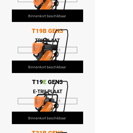
Binnenkort beschikbaar
T19B GEN3
TRILPLAAT
Bekijk product
Binnenkort beschikbaar
T19
E
GEN3
E-TRILPLAAT
Bekijk product
Binnenkort beschikbaar