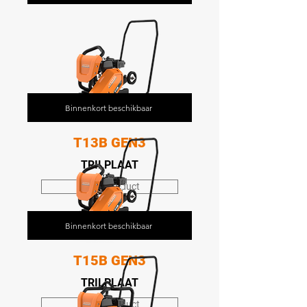
Binnenkort beschikbaar
T13B GEN3
TRILPLAAT
Bekijk product
Binnenkort beschikbaar
T15B GEN3
TRILPLAAT
Bekijk product