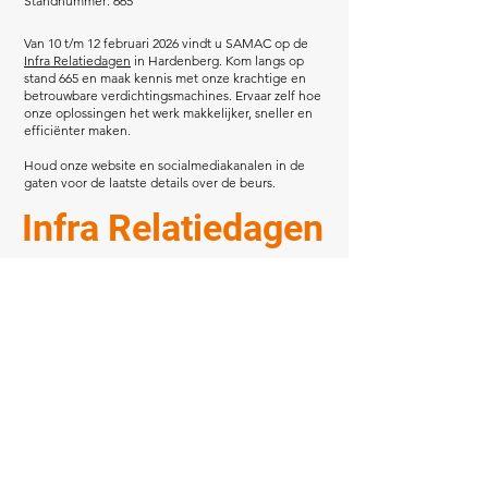
Standnummer: 665
Van 10 t/m 12 februari 2026 vindt u SAMAC op de
Infra Relatiedagen
in Hardenberg. Kom langs op
stand 665 en maak kennis met onze krachtige en
betrouwbare verdichtingsmachines. Ervaar zelf hoe
onze oplossingen het werk makkelijker, sneller en
efficiënter maken.
Houd onze website en socialmediakanalen in de
gaten voor de laatste details over de beurs.
Infra Relatiedagen
Algemene voorwaarden
Privacyverklaring
Algemene inkoopvoorwaarden
Cookieverklaring