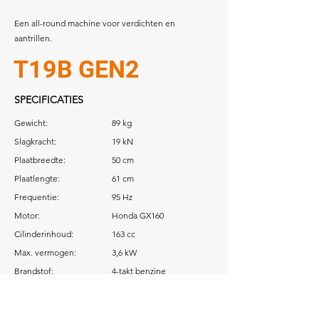
Een all-round machine voor verdichten en
aantrillen.
T19B GEN2
SPECIFICATIES
Gewicht:
89 kg
Slagkracht:
19 kN
Plaatbreedte:
50 cm
Plaatlengte:
61 cm
Frequentie:
95 Hz
Motor:
Honda GX160
Cilinderinhoud:
163 cc
Max. vermogen:
3,6 kW
Brandstof:
4-takt benzine
Download: Gebruikershandleiding