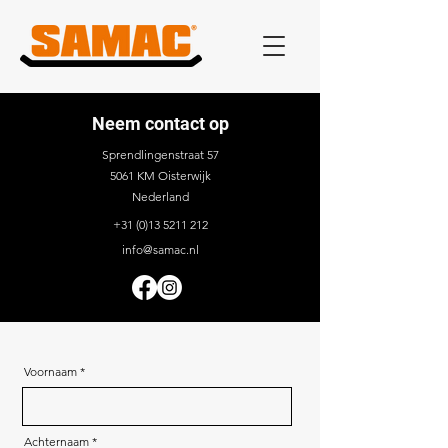
Neem contact op
Sprendlingenstraat 57
5061 KM Oisterwijk
Nederland
+31 (0)13 5211 212
info@samac.nl
Voornaam
Achternaam