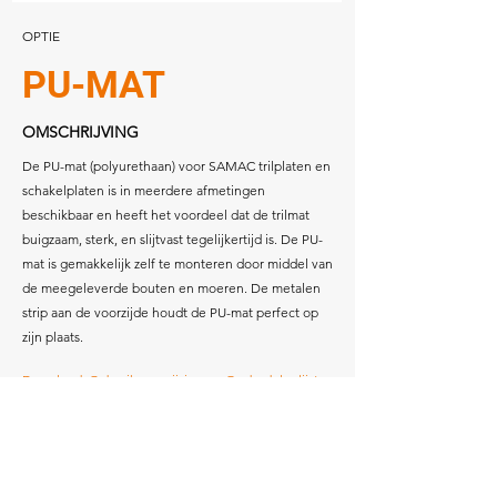
OPTIE
PU-MAT
OMSCHRIJVING
De PU-mat (polyurethaan) voor SAMAC trilplaten en
schakelplaten is in meerdere afmetingen
beschikbaar en heeft het voordeel dat de trilmat
buigzaam, sterk, en slijtvast tegelijkertijd is. De PU-
mat is gemakkelijk zelf te monteren door middel van
de meegeleverde bouten en moeren. De metalen
strip aan de voorzijde houdt de PU-mat perfect op
zijn plaats.
Download: Gebruiksaanwijzing en Onderdelenlijst
Download: Specificaties