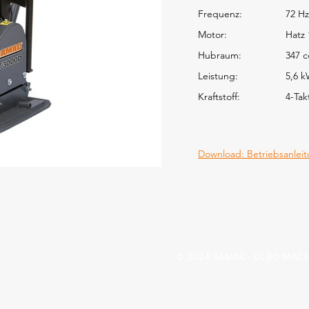
Frequenz:
72 Hz
Motor:
Hatz
Hubraum:
347 c
Leistung:
5,6 
Kraftstoff:
4-Tak
Download: Betriebsanlei
© 2024 SAMAC - ULBO MACH