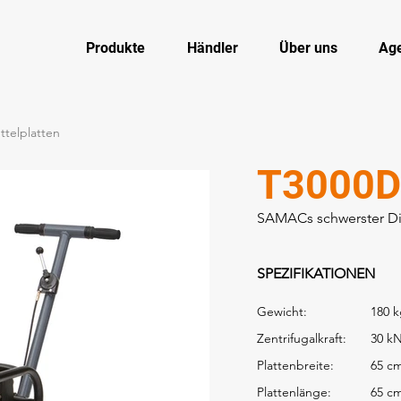
Produkte
Händler
Über uns
Ag
ttelplatten
T3000D
SAMACs schwerster Di
SPEZIFIKATIONEN
Gewicht:
180 
Zentrifugalkraft:
30 k
Plattenbreite:
65 c
Plattenlänge:
65 c