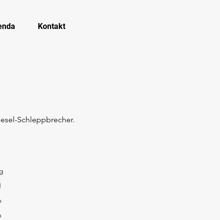
enda
Kontakt
esel-Schleppbrecher.
kg
N
m
m