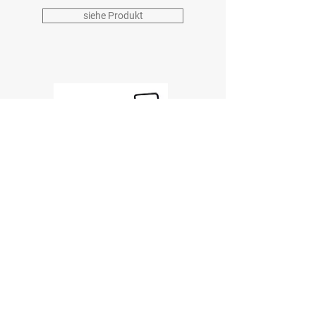
siehe Produkt
TR55DE
REVERSIERBARE
RÜTTELPLATTE
siehe Produkt