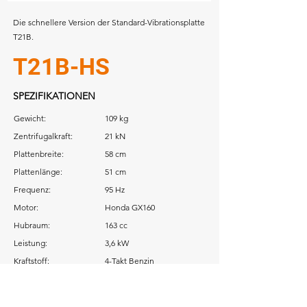
Die schnellere Version der Standard-Vibrationsplatte
T21B.
T21B-HS
SPEZIFIKATIONEN
Gewicht:
109 kg
Zentrifugalkraft:
21 kN
Plattenbreite:
58 cm
Plattenlänge:
51 cm
Frequenz:
95 Hz
Motor:
Honda GX160
Hubraum:
163 cc
Leistung:
3,6 kW
Kraftstoff:
4-Takt Benzin
Download: Betriebsanleitung