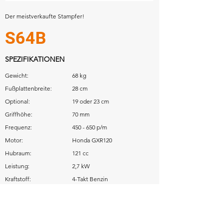
Der meistverkaufte Stampfer!
S64B
SPEZIFIKATIONEN
Gewicht:
68 kg
Fußplattenbreite:
28 cm
Optional:
19 oder 23 cm
Griffhöhe:
70 mm
Frequenz:
450 - 650 p/m
Motor:
Honda GXR120
Hubraum:
121 cc
Leistung:
2,7 kW
Kraftstoff:
4-Takt Benzin
Download: Betriebsanleitung