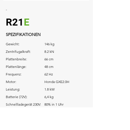
-
R21
E
SPEZIFIKATIONEN
Gewicht:
146 kg
Zentrifugalkraft:
8.2 kN
Plattenbreite:
66 cm
Plattenlänge:
48 cm
Frequenz:
62 Hz
Motor:
Honda GXE2.0H
Leistung:
1.8 kW
Batterie (72V):
6,4 kg
Schnellladegerät 230V:
80% in 1 Uhr
Download: Betriebsanleitung