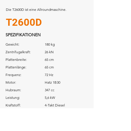
Die T2600D ist eine Allroundmaschine.
T2600D
SPEZIFIKATIONEN
Gewicht:
180 kg
Zentrifugalkraft:
26 kN
Plattenbreite:
65 cm
Plattenlänge:
65 cm
Frequenz:
72 Hz
Motor:
Hatz 1B30
Hubraum:
347 cc
Leistung:
5,6 kW
Kraftstoff:
4-Takt Diesel
Download: Betriebsanleitung