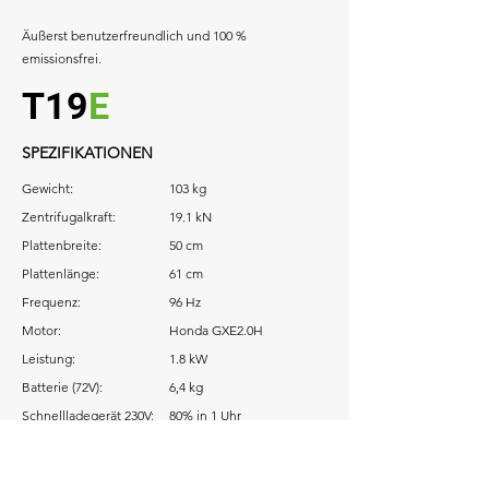
Äußerst benutzerfreundlich und 100 %
emissionsfrei.
T19
E
SPEZIFIKATIONEN
Gewicht:
103 kg
Zentrifugalkraft:
19.1 kN
Plattenbreite:
50 cm
Plattenlänge:
61 cm
Frequenz:
96 Hz
Motor:
Honda GXE2.0H
Leistung:
1.8 kW
Batterie (72V):
6,4 kg
Schnellladegerät 230V:
80% in 1 Uhr
Download: Betriebsanleitung