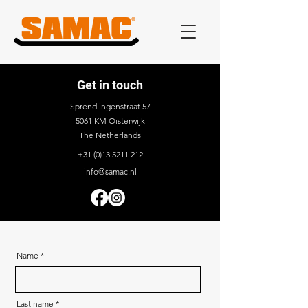
Get in touch
Sprendlingenstraat 57
5061 KM Oisterwijk
The Netherlands
+31 (0)13 5211 212
info@samac.nl
Name
Last name